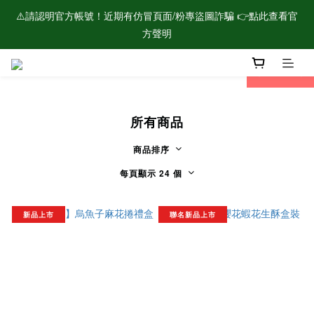
⚠️請認明官方帳號！近期有仿冒頁面/粉專盜圖詐騙 👉點此查看官
🌟新會員加入！現領$100購物金🌟
方聲明
prev
next
🌟新會員加入！現領$100購物金🌟
所有商品
商品排序
每頁顯示 24 個
新品上市
聯名新品上市