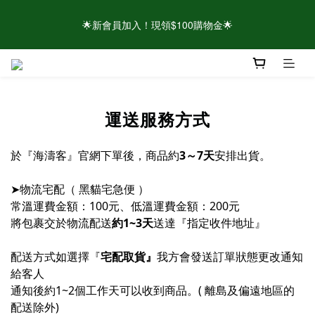
🌟新會員加入！現領$100購物金🌟
🌟新會員加入！現領$100購物金🌟
⚠️請認明官方帳號！近期有仿冒頁面/粉專盜圖詐騙 👉點此查看官
方聲明
運送服務方式
🌟新會員加入！現領$100購物金🌟
於『海濤客』官網下單後，商品約
3
～7天
安排出貨。
➤物流
宅配（
黑貓宅急便 ）
常溫運費金額：100元、低溫
運費金額：200元
將包裹交於物流配送
約1~3天
送達『指定收件地址』
配送方式如選擇『
宅配取貨』
我方會
發送訂單狀態更改通知
給客人
通知後約1~2個工作天可以收到商品。( 離島及偏遠地區的
配送除外)