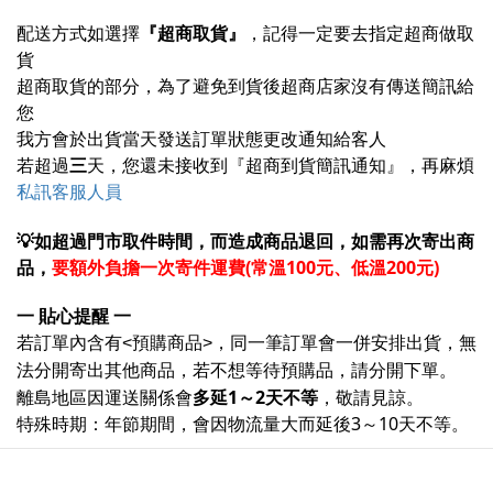
配送方式如選擇
『超商取貨』
，
記得一定要去指定超商做取
貨
超商取貨的部分，
為了避免到貨後超商店家沒有傳送簡訊
給
您
我方會於出貨當天發送
訂單狀態更改通知給客人
若超過
三
天，
您還未接收到『超商到貨簡訊通知』
，
再麻煩
私訊客服人員
💡如超過門市取件時間，而造成商品退回，如需再次寄出商
品，
要額外負擔一次寄件運費(常溫100
元
、低溫200元)
一 貼心提醒 一
若訂單內含有<預購商品>，同一筆訂單會一併安排出貨，無
。
法分開寄出其他商品，若不想等待預購品，請分開下單
離島地區因運送關係會
多延1～2天不等
，敬請見諒。
特殊時期：年節期間，會因物流量大而延後3～10天不等
。