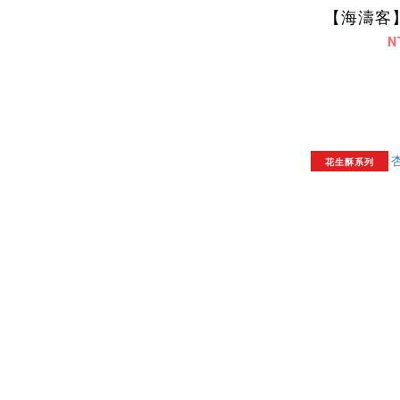
【海濤客
N
花生酥系列