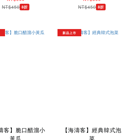
NT$450
NT$450
8折
8折
新品上市
濤客】脆口醋溜小
【海濤客】經典韓式泡
黃瓜
菜