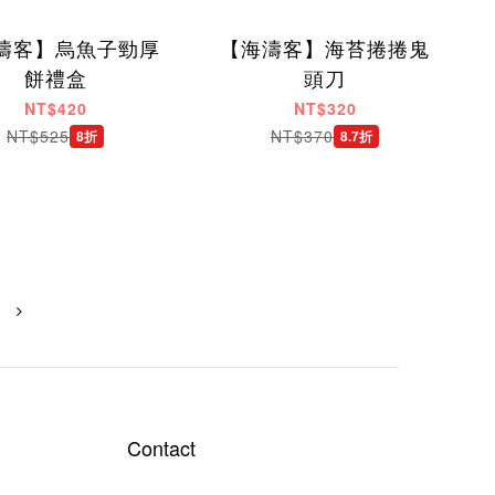
濤客】烏魚子勁厚
【海濤客】海苔捲捲鬼
餅禮盒
頭刀
NT$420
NT$320
NT$525
NT$370
8折
8.7折
Contact