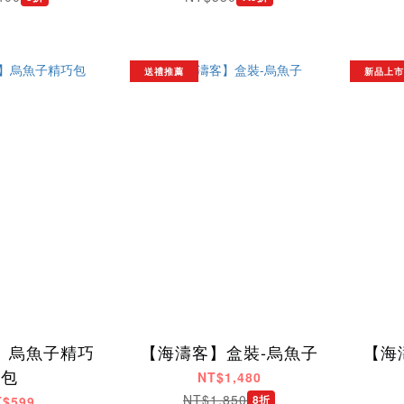
送禮推薦
新品上市
】烏魚子精巧
【海濤客】盒裝-烏魚子
【海
包
NT$1,480
NT$1,850
8折
T$599