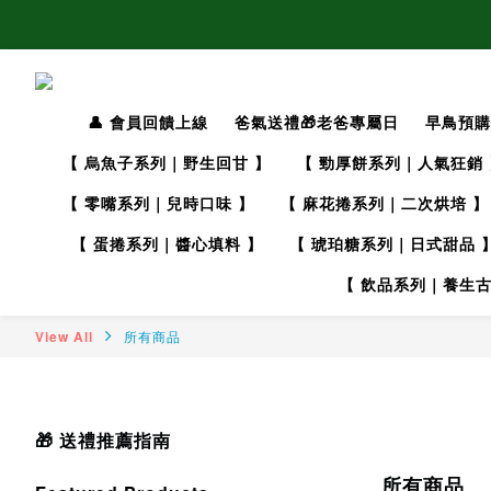
👤 會員回饋上線
爸氣送禮🎁老爸專屬日
早鳥預購
【 烏魚子系列｜野生回甘 】
【 勁厚餅系列｜人氣狂銷 
【 零嘴系列｜兒時口味 】
【 麻花捲系列｜二次烘培 】
【 蛋捲系列｜醬心填料 】
【 琥珀糖系列｜日式甜品 
【 飲品系列｜養生古
View All
所有商品
🎁 送禮推薦指南
所有商品