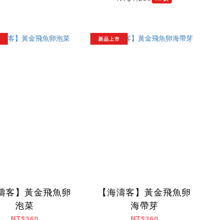
新品上市
濤客】黃金飛魚卵
【海濤客】黃金飛魚卵
泡菜
海帶芽
NT$360
NT$360