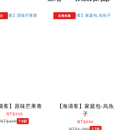
限定
送禮推薦
濤客】原味芒果青
【海濤客】家庭包-烏魚
子
NT$330
NT$420
7.9折
NT$990
NT$1,280
7.7折