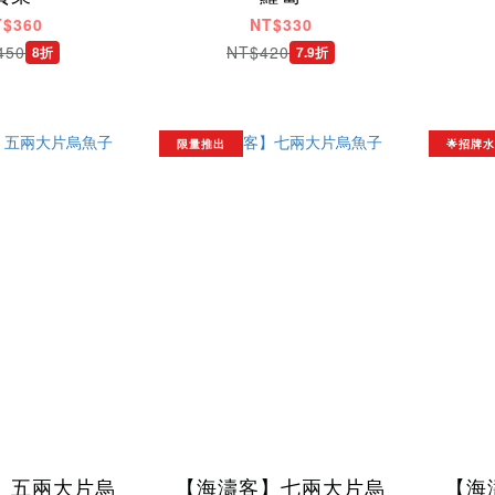
T$360
NT$330
450
NT$420
8折
7.9折
限量推出
🌟招牌
】五兩大片烏
【海濤客】七兩大片烏
【海