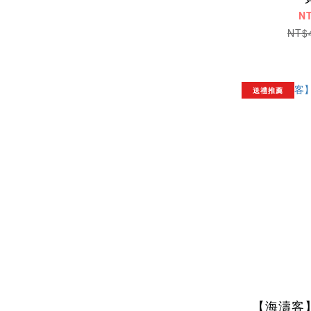
N
NT$
送禮推薦
【海濤客