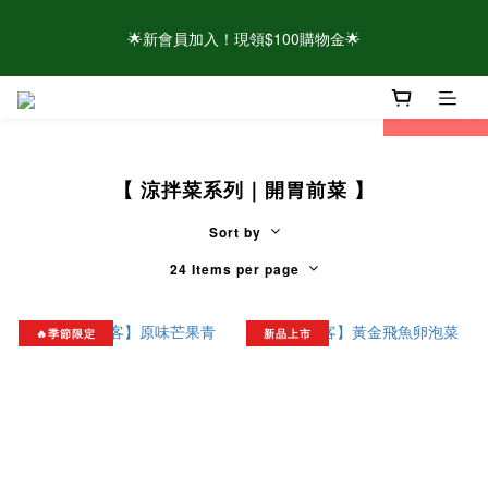
🌟新會員加入！現領$100購物金🌟
🌟新會員加入！現領$100購物金🌟
⚠️請認明官方帳號！近期有仿冒頁面/粉專盜圖詐騙 👉點此查看官
prev
next
方聲明
【 涼拌菜系列｜開胃前菜 】
🌟新會員加入！現領$100購物金🌟
Sort by
24 Items per page
🔥季節限定
新品上市