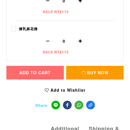
SALE NT$115
煉乳麻花捲
SALE NT$115
ADD TO CART
BUY NOW
Add to Wishlist
Share
Additional
Shipping &