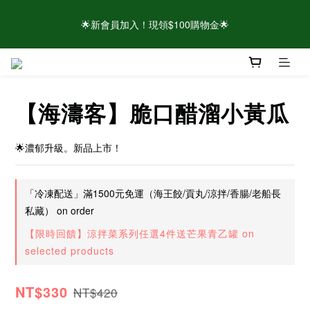
⚠️請認明官方帳號！近期有仿冒頁面/粉專盜圖詐騙 👉點此查看官
🌟新會員加入！現領$100購物金🌟
方聲明
🌟新會員加入！現領$100購物金🌟
【海濤客】脆口醋溜小黃瓜
🌟濃郁升級。新品上市！
「冷凍配送」滿1500元免運（海王餃/貢丸/涼拌/香腸/老船長
私藏） on order
【限時回饋】涼拌菜系列任選4件送芒果青乙罐 on
selected products
NT$330
NT$420