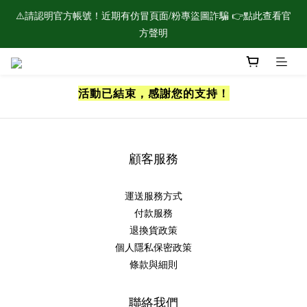
⚠️請認明官方帳號！近期有仿冒頁面/粉專盜圖詐騙 👉點此查看官
🌟新會員加入！現領$100購物金🌟
方聲明
🌟新會員加入！現領$100購物金🌟
活動已結束，感謝您的支持！
顧客服務
運送服務方式
付款服務
退換貨政策
個人隱私保密政策
條款與細則
聯絡我們