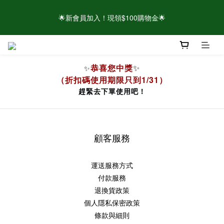
🌟新會員加入！現領$100購物金🌟
🌟新會員加入！現領$100購物金🌟
⚠️請認明官方帳號！近期有仿冒頁面/粉專盜圖詐騙 👉點此查看官
方聲明
恭喜您中獎
✨
✨
（折扣碼使用期限只到1/31）
🌟新會員加入！現領$100購物金🌟
趕緊去下單使用吧！
顧客服務
運送服務方式
付款服務
退換貨政策
個人隱私保密政策
條款與細則