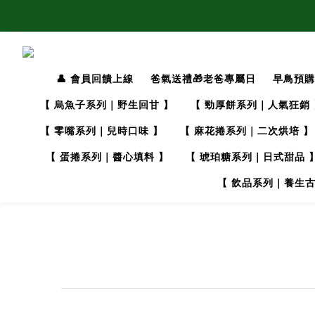
👤 會員回饋上線
爸氣送禮🎁老爸專屬日
早鳥預購
【 烏魚子系列｜野生回甘 】
【 勁厚餅系列｜人氣狂銷 
【 零嘴系列｜兒時口味 】
【 麻花捲系列｜二次烘培 】
【 蛋捲系列｜醬心填料 】
【 琥珀糖系列｜日式甜品 
【 飲品系列｜養生古