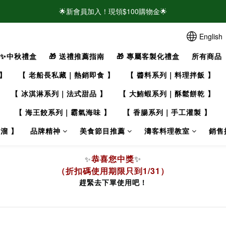
🌟新會員加入！現領$100購物金🌟
🌟新會員加入！現領$100購物金🌟
⚠️請認明官方帳號！近期有仿冒頁面/粉專盜圖詐騙 👉點此查看官方聲明
English
✨中秋禮盒
🎁 送禮推薦指南
🎁 專屬客製化禮盒
所有商品
🌟新會員加入！現領$100購物金🌟
】
【 老船長私藏｜熱銷即食 】
【 醬料系列｜料理拌飯 】
【 冰淇淋系列｜法式甜品 】
【 大鮪蝦系列｜酥鬆餅乾 】
】
【 海王餃系列｜霸氣海味 】
【 香腸系列｜手工灌製 】
溜 】
品牌精神
美食節目推薦
濤客料理教室
銷售
恭喜您中獎
✨
✨
（折扣碼使用期限只到1/31）
趕緊去下單使用吧！