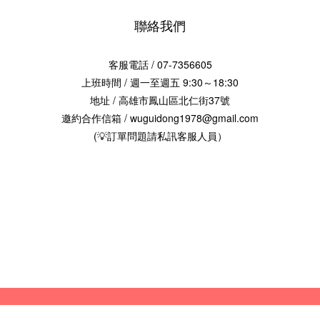
聯絡我們
客服電話 / 07-7356605
上班時間 / 週一至週五 9:30～18:30
地址 / 高雄市鳳山區北仁街37號
邀約合作信箱 / wuguidong1978@gmail.com
(💡訂單問題請私訊客服人員）
2017 © 烏鬼洞6號-海濤客
興聖國際股份有限公司 版權
統編：00099695
Xingsheng International Co., Ltd.