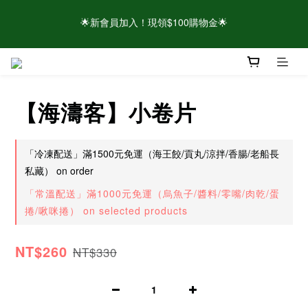
⚠️請認明官方帳號！近期有仿冒頁面/粉專盜圖詐騙 👉點此查看官
🌟新會員加入！現領$100購物金🌟
方聲明
🌟新會員加入！現領$100購物金🌟
【海濤客】小卷片
「冷凍配送」滿1500元免運（海王餃/貢丸/涼拌/香腸/老船長
私藏） on order
「常溫配送」滿1000元免運（烏魚子/醬料/零嘴/肉乾/蛋
捲/啾咪捲） on selected products
NT$260
NT$330