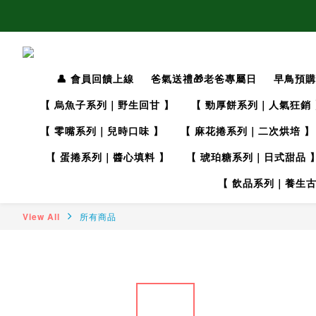
👤 會員回饋上線
爸氣送禮🎁老爸專屬日
早鳥預購
【 烏魚子系列｜野生回甘 】
【 勁厚餅系列｜人氣狂銷 
【 零嘴系列｜兒時口味 】
【 麻花捲系列｜二次烘培 】
【 蛋捲系列｜醬心填料 】
【 琥珀糖系列｜日式甜品 
【 飲品系列｜養生古
View All
所有商品