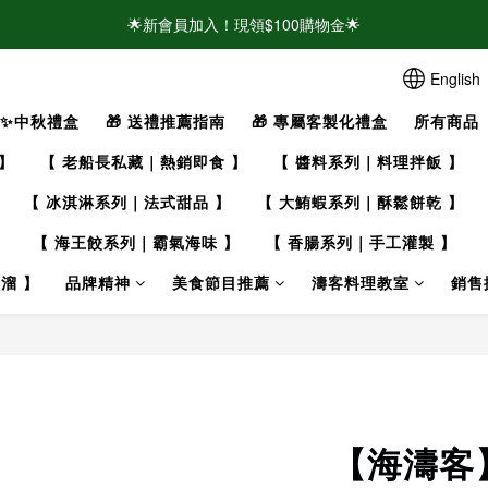
🌟新會員加入！現領$100購物金🌟
🌟新會員加入！現領$100購物金🌟
⚠️請認明官方帳號！近期有仿冒頁面/粉專盜圖詐騙 👉點此查看官方聲明
English
🌟新會員加入！現領$100購物金🌟
✨中秋禮盒
🎁 送禮推薦指南
🎁 專屬客製化禮盒
所有商品
】
【 老船長私藏｜熱銷即食 】
【 醬料系列｜料理拌飯 】
【 冰淇淋系列｜法式甜品 】
【 大鮪蝦系列｜酥鬆餅乾 】
】
【 海王餃系列｜霸氣海味 】
【 香腸系列｜手工灌製 】
溜 】
品牌精神
美食節目推薦
濤客料理教室
銷售
【海濤客