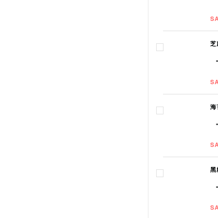
S
芝
S
海
S
黑
S