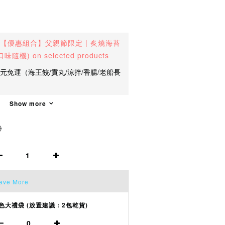
【優惠組合】父親節限定 | 炙燒海苔
隨機) on selected products
0元免運（海王餃/貢丸/涼拌/香腸/老船長
Show more
0
ave More
色大禮袋 (放置建議 : 2包乾貨)