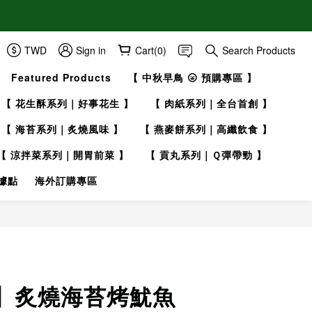
TWD
Sign in
Cart(0)
Search Products
Featured Products
【 中秋早鳥 🌝 預購專區 】
【 花生酥系列｜好事花生 】
【 肉紙系列｜全台首創 】
【 海苔系列｜炙燒風味 】
【 燕麥餅系列｜高纖飲食 】
【 涼拌菜系列｜開胃前菜 】
【 貢丸系列｜Ｑ彈帶勁 】
據點
海外訂購專區
BUY NOW
】炙燒海苔烤魷魚