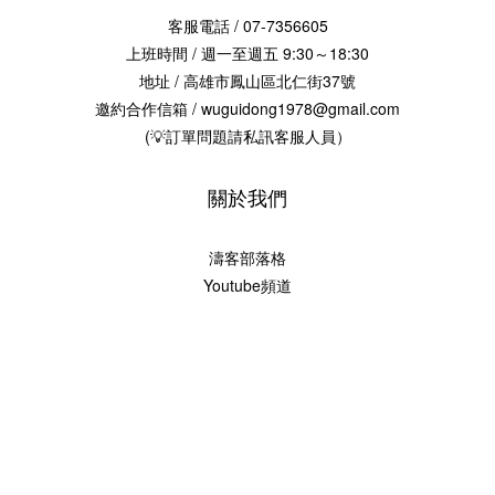
客服電話 / 07-7356605
上班時間 / 週一至週五 9:30～18:30
地址 / 高雄市鳳山區北仁街37號
邀約合作信箱 / wuguidong1978@gmail.com
(💡訂單問題請私訊客服人員）
關於我們
濤客部落格
Youtube頻道
2017 © 烏鬼洞6號-海濤客
興聖國際股份有限公司 版權
統編：00099695