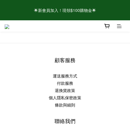
🌟新會員加入！現領$100購物金🌟
🌟新會員加入！現領$100購物金🌟
⚠️請認明官方帳號！近期有仿冒頁面/粉專盜圖詐騙 👉點此查看官
方聲明
🌟新會員加入！現領$100購物金🌟
顧客服務
運送服務方式
付款服務
退換貨政策
個人隱私保密政策
條款與細則
聯絡我們