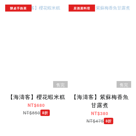
辦桌手路菜
居酒屋料理
售完
售完
【海濤客】櫻花蝦米糕
【海濤客】紫蘇梅香魚
甘露煮
NT$680
NT$850
8折
NT$380
NT$475
8折