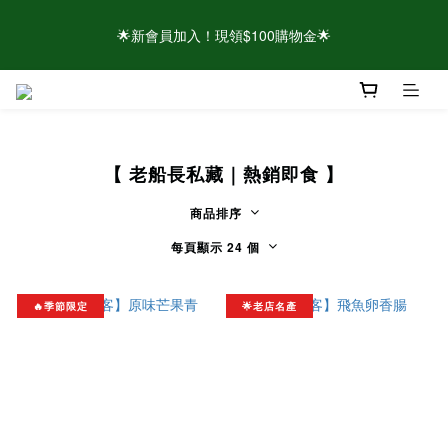
🌟新會員加入！現領$100購物金🌟
🌟新會員加入！現領$100購物金🌟
⚠️請認明官方帳號！近期有仿冒頁面/粉專盜圖詐騙 👉點此查看官
方聲明
【 老船長私藏｜熱銷即食 】
🌟新會員加入！現領$100購物金🌟
商品排序
每頁顯示 24 個
🔥季節限定
🌟老店名產