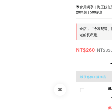
🌟會員獨享｜海王餃任
20顆裝 | 500g/盒
全店，「冷凍配送」滿
老船長私藏）
NT$260
NT$33
以優惠價加購商品
飛
優