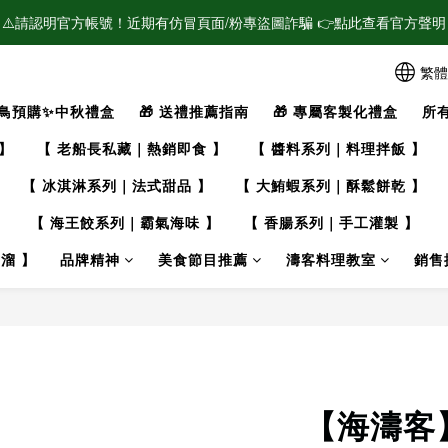
⚠️請認明官方帳號！近期有仿冒頁面/粉專盜圖詐騙 👉點此查看官方聲明
🌟新會員加入！現領$100購物金🌟
🌟新會員加入！現領$100購物金🌟
繁體
鳥預購✨中秋禮盒
🎁 送禮推薦指南
🎁 專屬客製化禮盒
所
】
【 老船長私藏｜熱銷即食 】
【 醬料系列｜料理拌飯 】
【 冰淇淋系列｜法式甜品 】
【 大鮪蝦系列｜酥鬆餅乾 】
】
【 海王餃系列｜霸氣海味 】
【 香腸系列｜手工灌製 】
溜 】
品牌精神
美食節目推薦
濤客料理教室
銷售
【海濤客