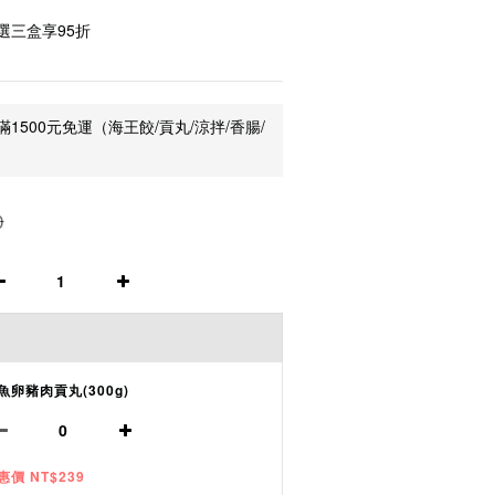
選三盒享95折
1500元免運（海王餃/貢丸/涼拌/香腸/
0
魚卵豬肉貢丸(300g)
惠價 NT$239