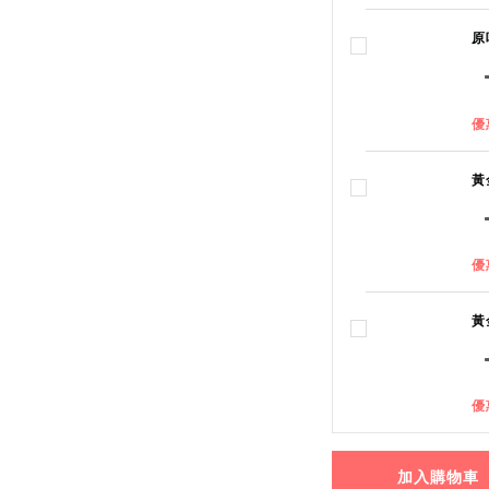
原
優
黃
優
黃
優
加入購物車