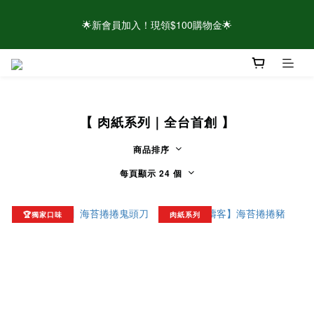
🌟新會員加入！現領$100購物金🌟
🌟新會員加入！現領$100購物金🌟
⚠️請認明官方帳號！近期有仿冒頁面/粉專盜圖詐騙 👉點此查看官
方聲明
【 肉紙系列｜全台首創 】
🌟新會員加入！現領$100購物金🌟
商品排序
每頁顯示 24 個
🏆獨家口味
肉紙系列