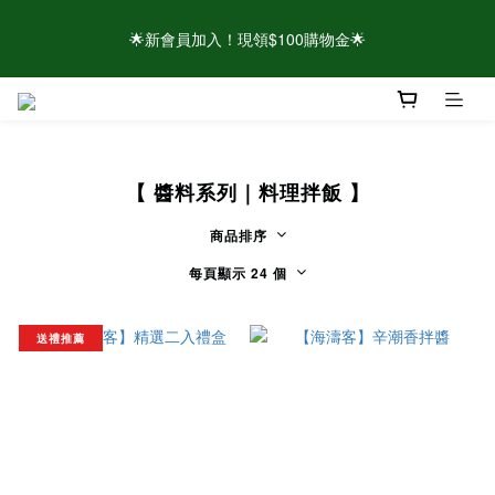
🌟新會員加入！現領$100購物金🌟
🌟新會員加入！現領$100購物金🌟
⚠️請認明官方帳號！近期有仿冒頁面/粉專盜圖詐騙 👉點此查看官
方聲明
【 醬料系列｜料理拌飯 】
🌟新會員加入！現領$100購物金🌟
商品排序
每頁顯示 24 個
送禮推薦