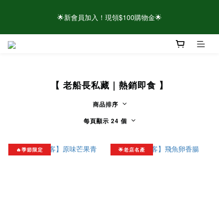
🌟新會員加入！現領$100購物金🌟
🌟新會員加入！現領$100購物金🌟
⚠️請認明官方帳號！近期有仿冒頁面/粉專盜圖詐騙 👉點此查看官
方聲明
【 老船長私藏｜熱銷即食 】
🌟新會員加入！現領$100購物金🌟
商品排序
每頁顯示 24 個
🔥季節限定
🌟老店名產