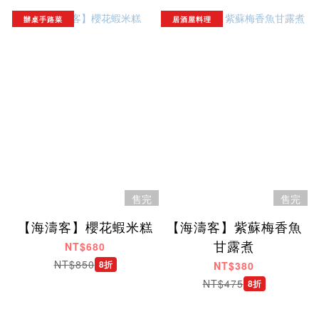
辦桌手路菜
居酒屋料理
售完
售完
【海濤客】櫻花蝦米糕
【海濤客】紫蘇梅香魚
甘露煮
NT$680
NT$850
8折
NT$380
NT$475
8折