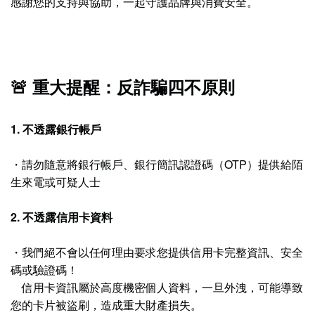
感謝您的支持與協助，一起守護品牌與消費安全。
🚨 重大提醒：反詐騙四不原則
1. 不透露銀行帳戶
・請勿隨意將銀行帳戶、銀行簡訊認證碼（OTP）提供給陌
生來電或可疑人士
2. 不透露信用卡資料
・我們絕不會以任何理由要求您提供信用卡完整資訊、安全
碼或驗證碼！
信用卡資訊屬於高度機密個人資料，一旦外洩，可能導致
您的卡片被盜刷，造成重大財產損失。