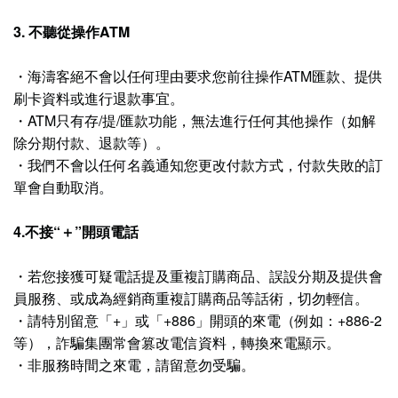
3. 不聽從操作ATM
・海濤客絕不會以任何理由要求您前往操作ATM匯款、提供
刷卡資料或進行退款事宜。
・ATM只有存/提/匯款功能，無法進行任何其他操作（如解
除分期付款、退款等）。
・我們不會以任何名義通知您更改付款方式，付款失敗的訂
單會自動取消。
4.不接“＋”開頭電話
・若您接獲可疑電話提及重複訂購商品、誤設分期及提供會
員服務、或成為經銷商重複訂購商品等話術，切勿輕信。
・請特別留意「+」或「+886」開頭的來電（例如：+886-2
等），詐騙集團常會篡改電信資料，轉換來電顯示。
・非服務時間之來電，請留意勿受騙。