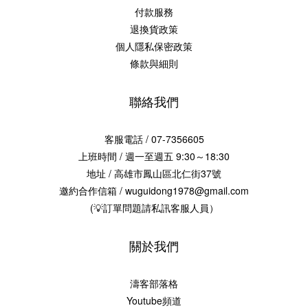
付款服務
退換貨政策
個人隱私保密政策
條款與細則
聯絡我們
客服電話 / 07-7356605
上班時間 / 週一至週五 9:30～18:30
地址 / 高雄市鳳山區北仁街37號
邀約合作信箱 / wuguidong1978@gmail.com
(💡訂單問題請私訊客服人員）
關於我們
濤客部落格
Youtube頻道