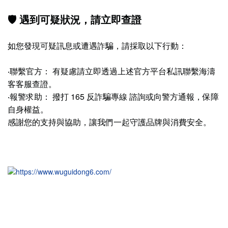
🛡️ 遇到可疑狀況，請立即查證
如您發現可疑訊息或遭遇詐騙，請採取以下行動：
‧聯繫官方： 有疑慮請立即透過上述官方平台私訊聯繫海濤
客客服查證。
‧報警求助： 撥打 165 反詐騙專線 諮詢或向警方通報，保障
自身權益。
感謝您的支持與協助，讓我們一起守護品牌與消費安全。