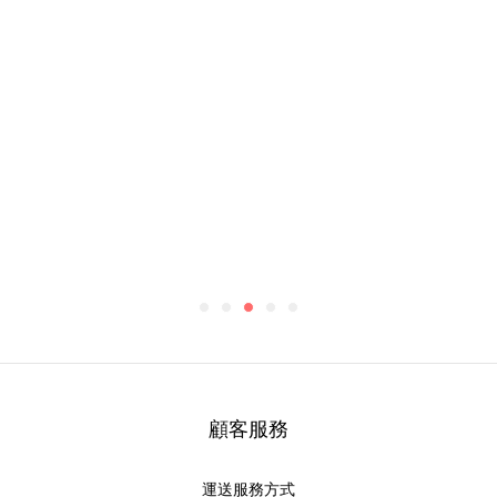
顧客服務
運送服務方式