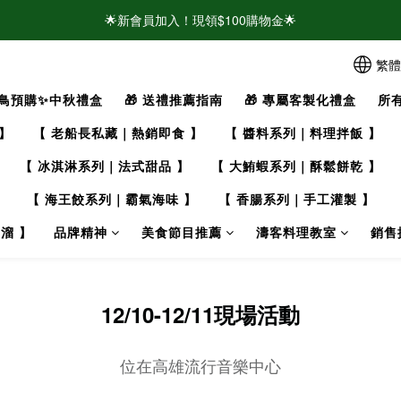
🌟新會員加入！現領$100購物金🌟
🌟新會員加入！現領$100購物金🌟
⚠️請認明官方帳號！近期有仿冒頁面/粉專盜圖詐騙 👉點此查看官方聲明
繁體
鳥預購✨中秋禮盒
🎁 送禮推薦指南
🎁 專屬客製化禮盒
所
🌟新會員加入！現領$100購物金🌟
】
【 老船長私藏｜熱銷即食 】
【 醬料系列｜料理拌飯 】
【 冰淇淋系列｜法式甜品 】
【 大鮪蝦系列｜酥鬆餅乾 】
】
【 海王餃系列｜霸氣海味 】
【 香腸系列｜手工灌製 】
溜 】
品牌精神
美食節目推薦
濤客料理教室
銷售
12/10-12/11現場活動
位在高雄流行音樂中心