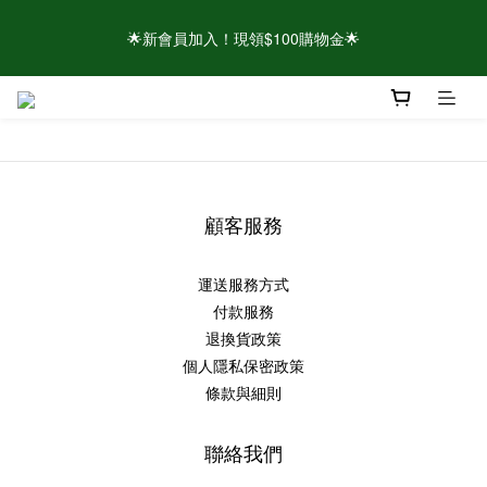
🌟新會員加入！現領$100購物金🌟
🌟新會員加入！現領$100購物金🌟
⚠️請認明官方帳號！近期有仿冒頁面/粉專盜圖詐騙 👉點此查看官
方聲明
🌟新會員加入！現領$100購物金🌟
顧客服務
運送服務方式
付款服務
退換貨政策
個人隱私保密政策
條款與細則
聯絡我們