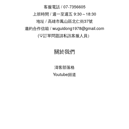
客服電話 / 07-7356605
上班時間 / 週一至週五 9:30～18:30
地址 / 高雄市鳳山區北仁街37號
邀約合作信箱 / wuguidong1978@gmail.com
(💡訂單問題請私訊客服人員）
關於我們
濤客部落格
Youtube頻道
2017 © 烏鬼洞6號-海濤客
興聖國際股份有限公司 版權
統編：00099695