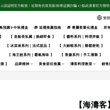
⚠️請認明官方帳號！近期有仿冒頁面/粉專盜圖詐騙 👉點此查看官方聲明
🌟新會員加入！現領$100購物金🌟
🌟新會員加入！現領$100購物金🌟
繁體
鳥預購✨中秋禮盒
🎁 送禮推薦指南
🎁 專屬客製化禮盒
所
】
【 老船長私藏｜熱銷即食 】
【 醬料系列｜料理拌飯 】
【 冰淇淋系列｜法式甜品 】
【 大鮪蝦系列｜酥鬆餅乾 】
】
【 海王餃系列｜霸氣海味 】
【 香腸系列｜手工灌製 】
溜 】
品牌精神
美食節目推薦
濤客料理教室
銷售
【海濤客