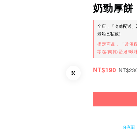
奶勁厚餅
全店，「冷凍配送」滿
老船長私藏）
指定商品，「常溫配
零嘴/肉乾/蛋捲/啾
NT$190
NT$23
分享到