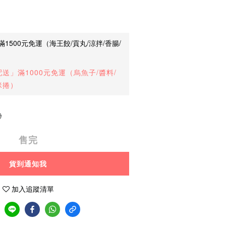
1500元免運（海王餃/貢丸/涼拌/香腸/
送」滿1000元免運（烏魚子/醬料/
咪捲）
0
售完
貨到通知我
加入追蹤清單