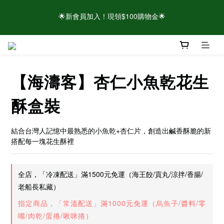
⚠️請認明官方帳號！近期有仿冒頁面/粉專盜圖詐騙 👉點此查看官
🌟新會員加入！現領$100購物金🌟
方聲明
🌟新會員加入！現領$100購物金🌟
【海濤客】杏仁小魚乾花生
酥盒裝
結合台灣人記憶中最熟悉的小魚乾+杏仁片，創造出鹹香酥脆的新
搭配每一塊花生酥裡
全店，「冷凍配送」滿1500元免運（海王餃/貢丸/涼拌/香腸/
老船長私藏）
指定商品，「常溫配送」滿1000元免運（烏魚子/醬料/零
嘴/肉乾/蛋捲/啾咪捲）