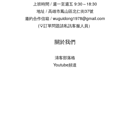
上班時間 / 週一至週五 9:30～18:30
地址 / 高雄市鳳山區北仁街37號
邀約合作信箱 / wuguidong1978@gmail.com
(💡訂單問題請私訊客服人員）
關於我們
濤客部落格
Youtube頻道
2017 © 烏鬼洞6號-海濤客
興聖國際股份有限公司 版權
統編：00099695
Xingsheng International Co., Ltd.