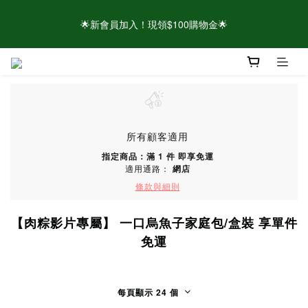
🌟新會員加入！現領$100購物金🌟
🌟新會員加入！現領$100購物金🌟
⚠️請認明官方帳號！近期有仿冒頁面/粉專盜圖詐騙 👉點此查看官
方聲明
🌟新會員加入！現領$100購物金🌟
所有顧客適用
指定商品：滿 1 件 即享免運
適用通路：
網店
條款與細則
【肉粽影片專屬】 一口烏魚子家庭包/盒裝 享單件
免運
每頁顯示 24 個