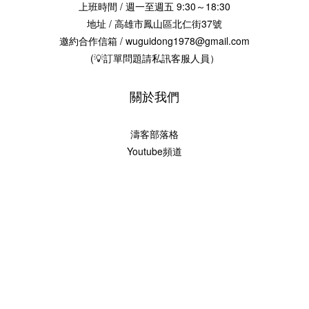
上班時間 / 週一至週五 9:30～18:30
地址 / 高雄市鳳山區北仁街37號
邀約合作信箱 / wuguidong1978@gmail.com
(💡訂單問題請私訊客服人員）
關於我們
濤客部落格
Youtube頻道
2017 © 烏鬼洞6號-海濤客
興聖國際股份有限公司 版權
統編：00099695
Xingsheng International Co., Ltd.