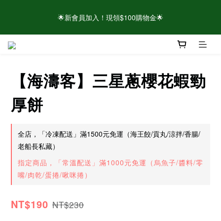
🌟新會員加入！現領$100購物金🌟
🌟新會員加入！現領$100購物金🌟
⚠️請認明官方帳號！近期有仿冒頁面/粉專盜圖詐騙 👉點此查看官
方聲明
【海濤客】三星蔥櫻花蝦勁
🌟新會員加入！現領$100購物金🌟
厚餅
全店，「冷凍配送」滿1500元免運（海王餃/貢丸/涼拌/香腸/
老船長私藏）
指定商品，「常溫配送」滿1000元免運（烏魚子/醬料/零
嘴/肉乾/蛋捲/啾咪捲）
NT$190
NT$230