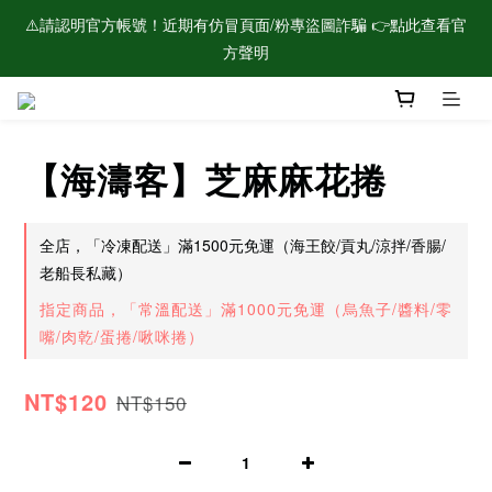
⚠️請認明官方帳號！近期有仿冒頁面/粉專盜圖詐騙 👉點此查看官
🌟新會員加入！現領$100購物金🌟
方聲明
🌟新會員加入！現領$100購物金🌟
【海濤客】芝麻麻花捲
全店，「冷凍配送」滿1500元免運（海王餃/貢丸/涼拌/香腸/
老船長私藏）
指定商品，「常溫配送」滿1000元免運（烏魚子/醬料/零
嘴/肉乾/蛋捲/啾咪捲）
NT$120
NT$150